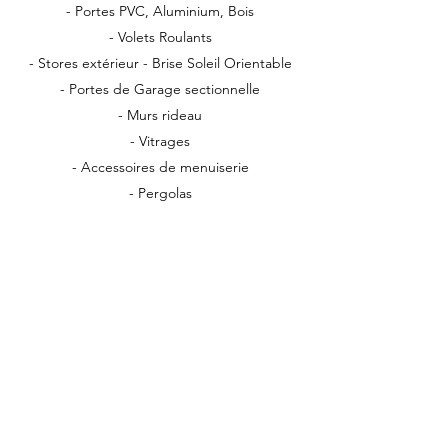
- Portes PVC, Aluminium, Bois
- Volets Roulants
- Stores extérieur - Brise Soleil Orientable
- Portes de Garage sectionnelle
- Murs rideau
- Vitrages
- Accessoires de menuiserie
- Pergolas
- Vérandas
- Clôtures
Pour répondre au mieux à vos attentes,
nous vous conseillons dans votre choix, et
vous apportons toutes les informations
nécessaires. Notre passion est avant tout
votre confort. Dites-nous ce que nous
pouvons faire pour vous, et nous ferons tout